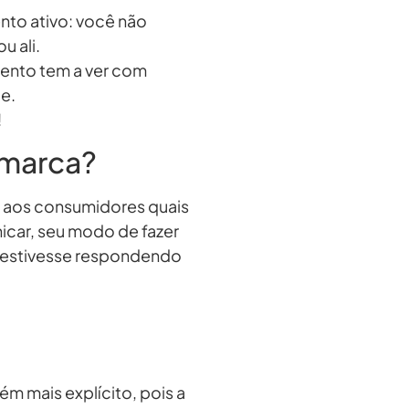
nto ativo: você não
u ali.
mento tem a ver com
e.
!
 marca?
 aos consumidores quais
nicar, seu modo de fazer
ca estivesse respondendo
m mais explícito, pois a