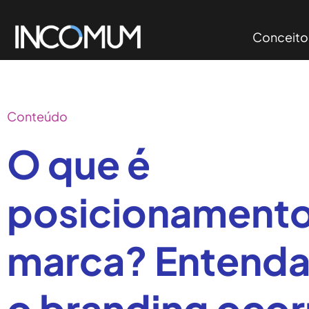
Conceito
Conteúdo
O que é
posicionamento
marca? Entend
o branding ocor