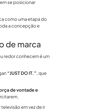
 em se posicionar
ca como uma etapa do
 toda a concepção e
o de marca
eu redor conhecem é um
gan
“JUST DO IT.”
, que
orça de vontade e
rcitarem.
televisão em vez de ir