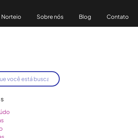
Norteio
Sobre nós
Blog
Contato
as
údo
as
o
as