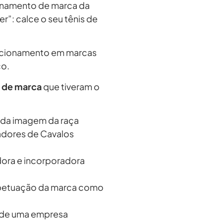
ionamento de marca da
r”: calce o seu tênis de
icionamento em marcas
co.
 de marca
que tiveram o
 da imagem da raça
iadores de Cavalos
dora e incorporadora
rpetuação da marca como
o de uma empresa