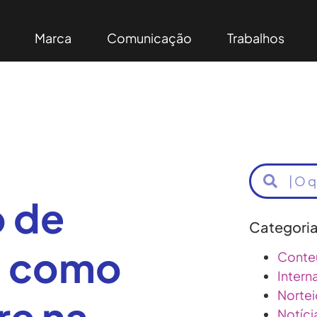
Marca
Comunicação
Trabalhos
 de
Categori
a como
Conte
Intern
Nortei
re na
Notíci