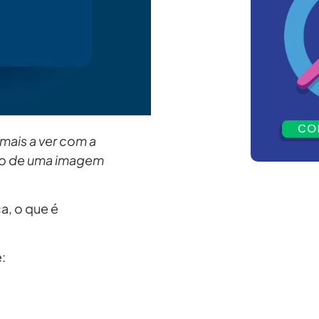
ais a ver com a
ão de uma imagem
a, o que é
: