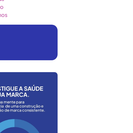
ão
hos