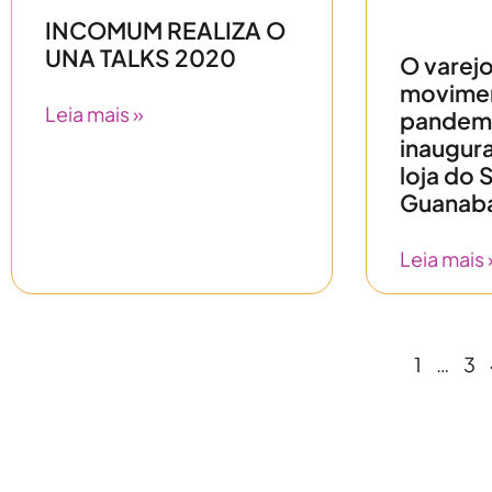
INCOMUM REALIZA O
UNA TALKS 2020
O varejo
movimen
Leia mais »
pandem
inaugur
loja do
Guanab
Leia mais 
1
…
3