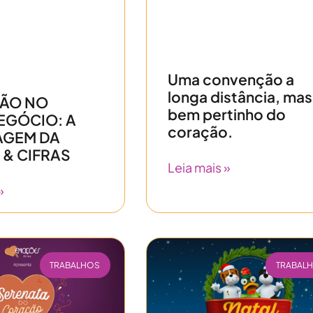
Uma convenção a
longa distância, mas
ÃO NO
bem pertinho do
GÓCIO: A
coração.
AGEM DA
 & CIFRAS
Leia mais »
»
TRABALHOS
TRABAL