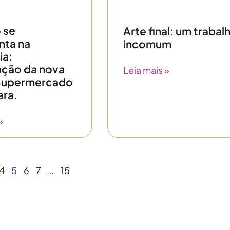
 se
Arte final: um trabal
ta na
incomum
ia:
ação da nova
Leia mais »
 Supermercado
ara.
»
4
5
6
7
…
15