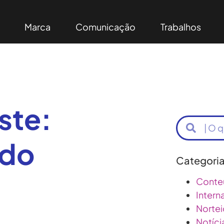
Marca
Comunicação
Trabalhos
ste:
 do
Categori
Conte
Intern
Nortei
Notíci