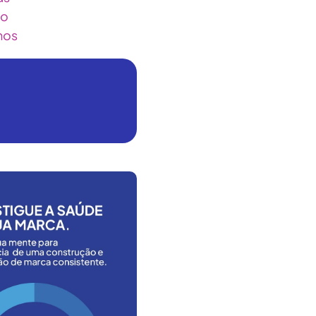
ão
hos