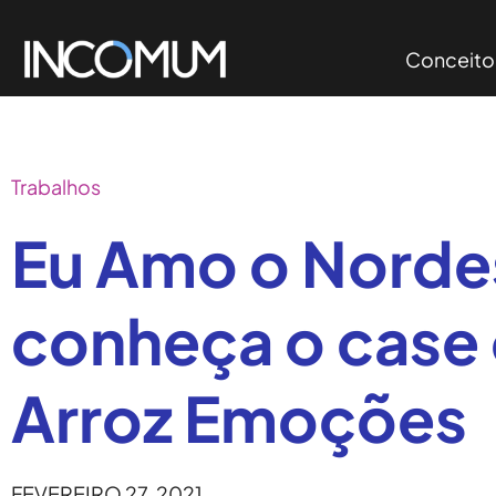
Conceito
Trabalhos
Eu Amo o Norde
conheça o case
Arroz Emoções
FEVEREIRO 27, 2021