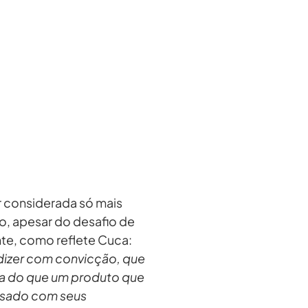
r considerada só mais
do, apesar do desafio de
te, como reflete Cuca:
 dizer com convicção, que
ca do que um produto que
ssado com seus