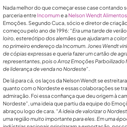
Nada melhor do que começar esse case contando so
parceria entre
Incomum
e a
Nelson Wendt Alimentos
Emoções. Segundo Cuca, sócio e diretor de criação 
começou pelo ano de 1996: “
Era uma tarde de verã
loiro, estereótipo dos alemães que ajudaram a colon
no primeiro endereço da Incomum. Jones Wendt vinh
de cópias expressas e queria fazer um cartão de ag
representantes, pois o Arroz Emoções Parboilizado
de liderança de venda no Nordeste
”.
De lá para cá, os laços da Nelson Wendt se estreit
quanto com o Nordeste e essas colaborações se tr
admiração. Foi essa confiança que deu origem à c
Nordeste”, uma ideia que partiu da equipe do Emo
abraçou logo de cara. “
A ideia de valorizar o Nordest
uma região muito importante para eles. Em uma épo
indústrias nacionais priorizaram a exportação, por co