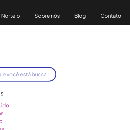
Norteio
Sobre nós
Blog
Contato
as
údo
as
o
as