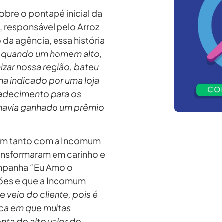
bre o pontapé inicial da
, responsável pelo Arroz
da agência, essa história
o quando um homem alto,
izar nossa região, bateu
a indicado por uma loja
radecimento para os
 havia ganhado um prêmio
aram tanto com a Incomum
ansformaram em carinho e
ampanha “Eu Amo o
ções e que a Incomum
e veio do cliente, pois é
ca em que muitas
nta do alto valor do