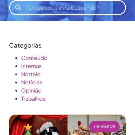
Categorias
Conteúdo
Internas
Norteio
Notícias
Opinião
Trabalhos
TRABALHOS