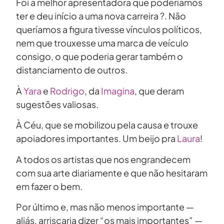
Foi a melhor apresentadora que poderíamos
ter e deu início a uma nova carreira ?. Não
queríamos a figura tivesse vínculos políticos,
nem que trouxesse uma marca de veículo
consigo, o que poderia gerar também o
distanciamento de outros.
À
Yara
e
Rodrigo
, da
Imagina
, que deram
sugestões valiosas.
À Céu, que se mobilizou pela causa e trouxe
apoiadores importantes. Um beijo pra
Laura
!
A todos os artistas que nos engrandecem
com sua arte diariamente e que não hesitaram
em fazer o bem.
Por último e, mas não menos importante —
aliás, arriscaria dizer “os mais importantes” —