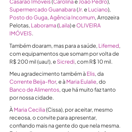
Casarão Imóveis
(
Carolina
e
João Pedro
),
Supermercado Guanabara
(
Jr.
e
Luciano
),
Posto do Guga
,
Agência Incomum
, Arrozeira
Pelotas,
Laborama
(
Laila
) e
OLIVEIRA
IMÓVEIS
.
Também doaram, mas para a saúde,
Lifemed
,
com equipamentos que somam por volta de
R$ 200 mil (uau!), e
Sicredi
, com R$ 10 mil.
Meu agradecimento também à
Elis
, da
Corrente Beija-flor
, e à
Maria Eulalie
, do
Banco de Alimentos
, que há muito faz tanto
por nossa cidade.
À
Maria Cecilia
(Cissa), por aceitar, mesmo
receosa, o convite para apresentar,
confiando mais na gente do que nela mesma.