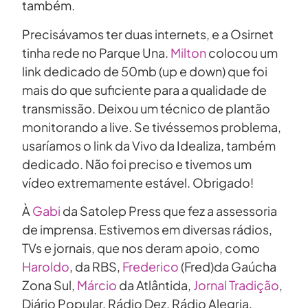
também.
Precisávamos ter duas internets, e a Osirnet
tinha rede no Parque Una.
Milton
colocou um
link dedicado de 50mb (up e down) que foi
mais do que suficiente para a qualidade de
transmissão. Deixou um técnico de plantão
monitorando a live. Se tivéssemos problema,
usaríamos o link da Vivo da Idealiza, também
dedicado. Não foi preciso e tivemos um
vídeo extremamente estável. Obrigado!
À
Gabi
da Satolep Press que fez a assessoria
de imprensa. Estivemos em diversas rádios,
TVs e jornais, que nos deram apoio, como
Haroldo
, da RBS,
Frederico
(Fred)da Gaúcha
Zona Sul,
Márcio
da Atlântida,
Jornal Tradição
,
Diário Popular, Rádio Dez, Rádio Alegria,