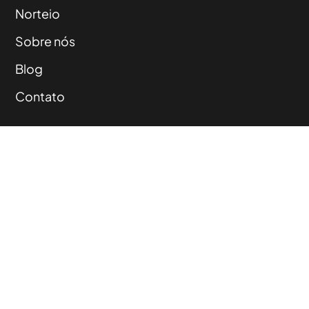
Norteio
Sobre nós
Blog
Contato
Rio Grande do Sul,
Pelotas Santa Catarina,
Chapecó Tocantins,
Palmas