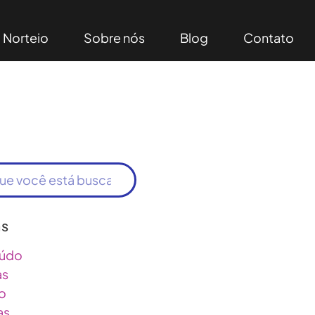
Norteio
Sobre nós
Blog
Contato
as
údo
as
o
as