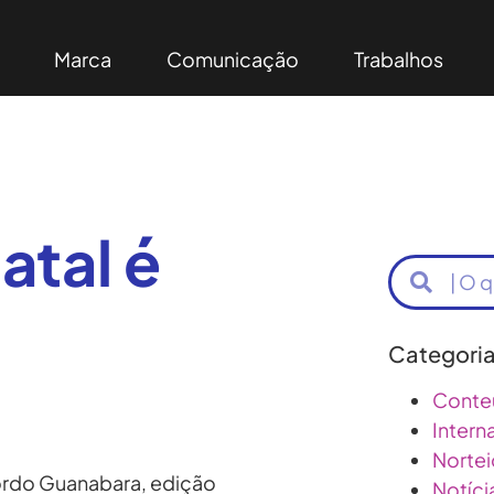
Marca
Comunicação
Trabalhos
tal é
Categori
Conte
Intern
Nortei
ordo Guanabara, edição
Notíci