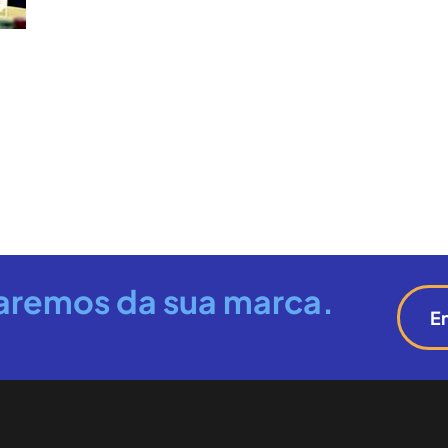
aremos da sua marca.
E