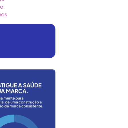
ão
hos