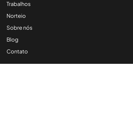
Trabalhos
Norteio
Sobre nós
Blog
Contato
Rio Grande do Sul,
Pelotas Santa Catarina,
Chapecó Tocantins,
Palmas