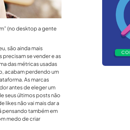
im” (no desktop a gente
u, são ainda mais
 precisam se vender e as
uma das métricas usadas
isso, acabam perdendo um
ataforma. As marcas
ador antes de eleger um
de seus últimos posts não
e likes não vai mais dar a
stá pensando também em
om medo de criar