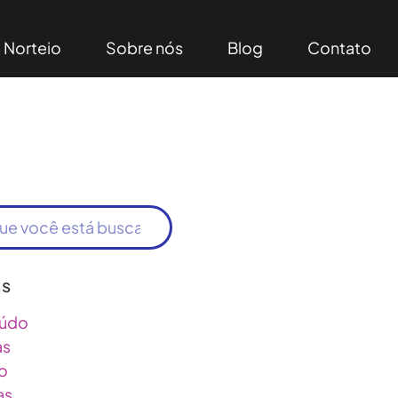
Norteio
Sobre nós
Blog
Contato
as
údo
as
o
as