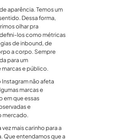
 de aparência. Temos um
sentido. Dessa forma,
imos olhar pra
 defini-los como métricas
gias de inbound, de
corpo a corpo. Sempre
da para um
 marcas e público.
o Instagram não afeta
algumas marcas e
to em que essas
observadas e
do mercado.
ez mais carinho para a
a. Que entendamos que a