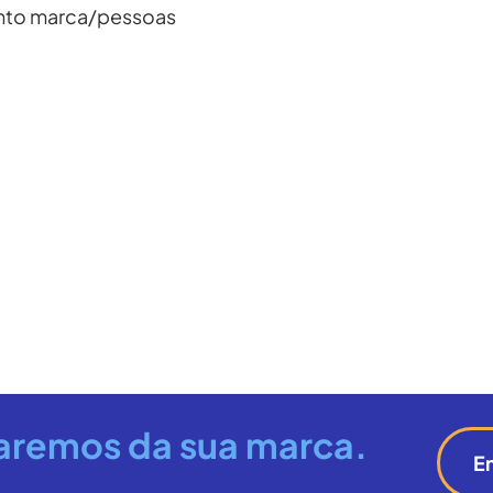
nto marca/pessoas
aremos da sua marca.
E