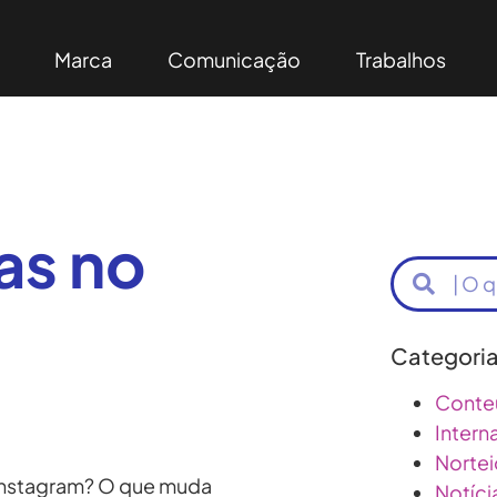
Marca
Comunicação
Trabalhos
as no
Categori
Conte
Intern
Nortei
 Instagram? O que muda
Notíci