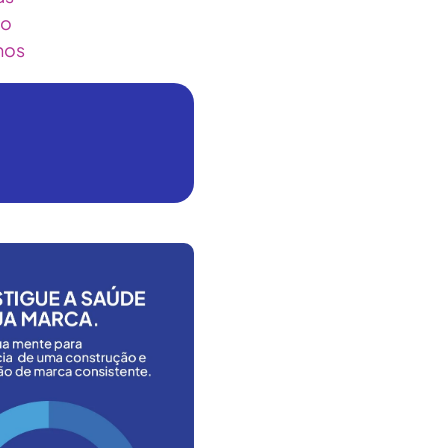
ão
hos