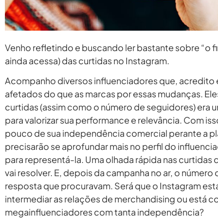
Venho refletindo e buscando ler bastante sobre “o f
ainda acessa) das curtidas no Instagram.
Acompanho diversos influenciadores que, acredito e
afetados do que as marcas por essas mudanças. Eles
curtidas (assim como o número de seguidores) era 
para valorizar sua performance e relevância. Com 
pouco de sua independência comercial perante a pl
precisarão se aprofundar mais no perfil do influenci
para representá-la. Uma olhada rápida nas curtidas 
vai resolver. E, depois da campanha no ar, o número d
resposta que procuravam. Será que o Instagram e
intermediar as relações de merchandising ou está c
megainfluenciadores com tanta independência?