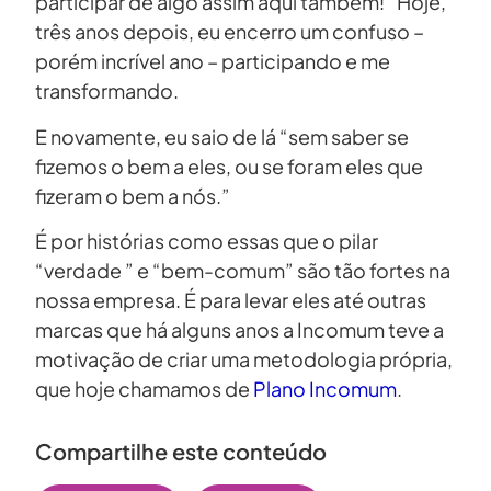
participar de algo assim aqui também!” Hoje,
três anos depois, eu encerro um confuso –
porém incrível ano – participando e me
transformando.
E novamente, eu saio de lá “sem saber se
fizemos o bem a eles, ou se foram eles que
fizeram o bem a nós.”
É por histórias como essas que o pilar
“verdade ” e “bem-comum” são tão fortes na
nossa empresa. É para levar eles até outras
marcas que há alguns anos a Incomum teve a
motivação de criar uma metodologia própria,
que hoje chamamos de
Plano Incomum
.
Compartilhe este conteúdo