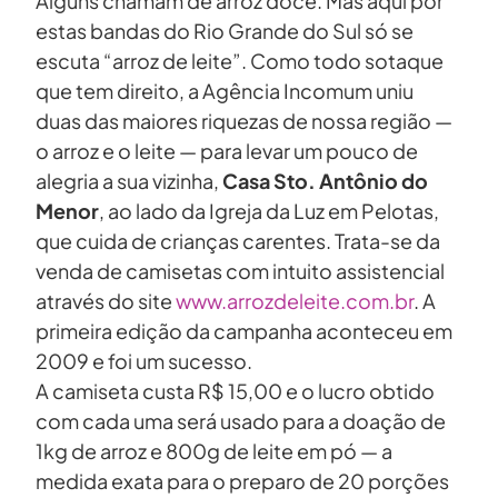
Alguns chamam de arroz doce. Mas aqui por
estas bandas do Rio Grande do Sul só se
escuta “arroz de leite”. Como todo sotaque
que tem direito, a Agência Incomum uniu
duas das maiores riquezas de nossa região —
o arroz e o leite — para levar um pouco de
alegria a sua vizinha,
Casa Sto. Antônio do
Menor
, ao lado da Igreja da Luz em Pelotas,
que cuida de crianças carentes. Trata-se da
venda de camisetas com intuito assistencial
através do site
www.arrozdeleite.com.br
. A
primeira edição da campanha aconteceu em
2009 e foi um sucesso.
A camiseta custa R$ 15,00 e o lucro obtido
com cada uma será usado para a doação de
1kg de arroz e 800g de leite em pó — a
medida exata para o preparo de 20 porções